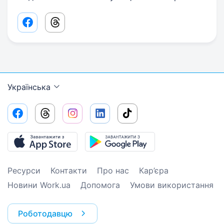
Facebook share link
Threads share link
Українська
Ресурси
Контакти
Про нас
Кар’єра
Новини Work.ua
Допомога
Умови використання
Роботодавцю