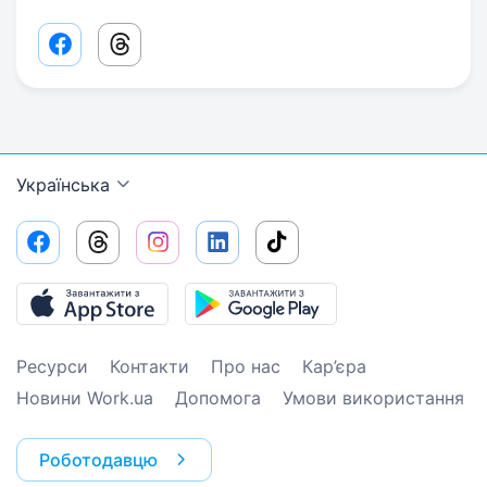
Facebook share link
Threads share link
Українська
Ресурси
Контакти
Про нас
Кар’єра
Новини Work.ua
Допомога
Умови використання
Роботодавцю