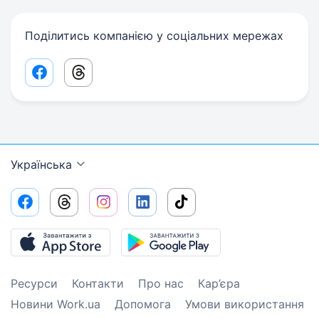
Поділитись компанією у соціальних мережах
Facebook share link
Threads share link
Українська
Ресурси
Контакти
Про нас
Кар’єра
Новини Work.ua
Допомога
Умови використання