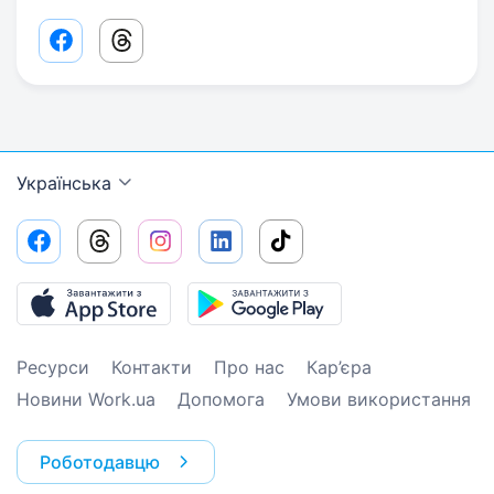
Facebook share link
Threads share link
Українська
Ресурси
Контакти
Про нас
Кар’єра
Новини Work.ua
Допомога
Умови використання
Роботодавцю