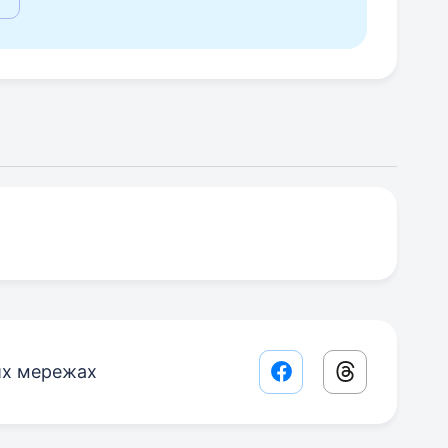
их мережах
Facebook share lin
Threads sha