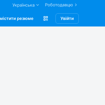
Роботодавцю
Українська
містити
резюме
Увійти