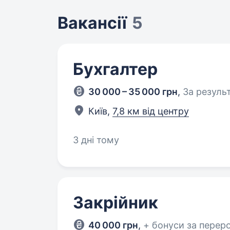
Вакансії
5
Бухгалтер
30 000 – 35 000 грн
,
За резуль
Київ,
7,8 км від центру
3 дні тому
Закрійник
40 000 грн
,
+ бонуси за перер