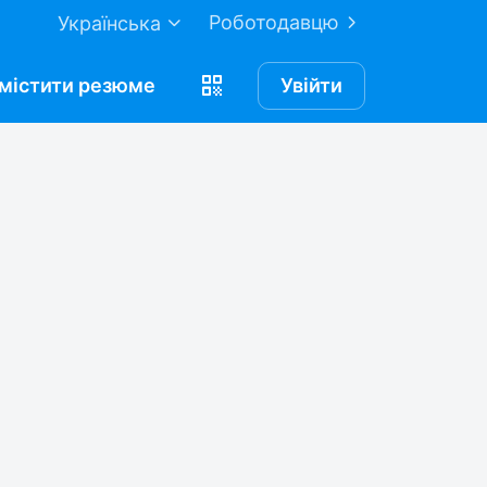
Роботодавцю
Українська
містити
резюме
Увійти