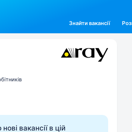
Знайти
вакансії
Роз
обітників
нові вакансії в цій