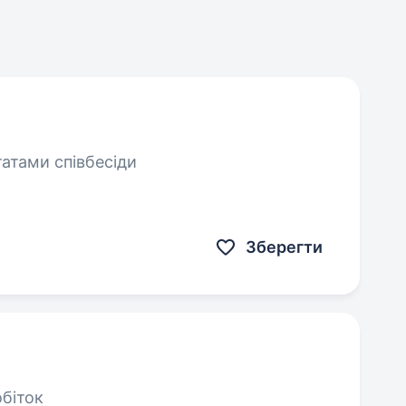
татами співбесіди
Зберегти
обіток