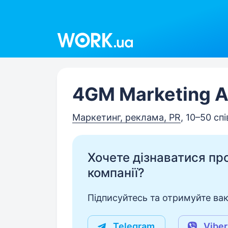
Work.ua
4GM Marketing 
Маркетинг, реклама, PR
, 10–50 сп
Хочете дізнаватися про 
компанії?
Підписуйтесь та отримуйте вакан
Telegram
Viber