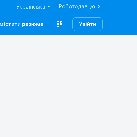
Роботодавцю
Українська
містити
резюме
Увійти