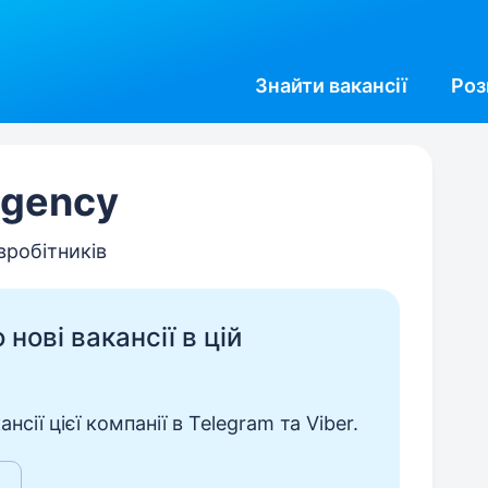
Знайти
вакансії
Роз
Agency
івробітників
нові вакансії в цій
сії цієї компанії в Telegram та Viber.