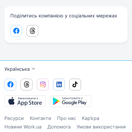
Поділитись компанією у соціальних мережах
Facebook share link
Threads share link
Українська
Ресурси
Контакти
Про нас
Кар’єра
Новини Work.ua
Допомога
Умови використання