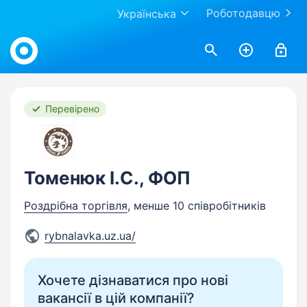
Роботодавцю
Українська
Work.ua
Перевірено
Томенюк І.С., ФОП
Роздрібна торгівля
, менше 10 співробітників
rybnalavka.uz.ua/
Хочете дізнаватися про нові
вакансії в цій компанії?