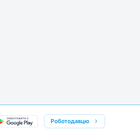
k
re link
Роботодавцю