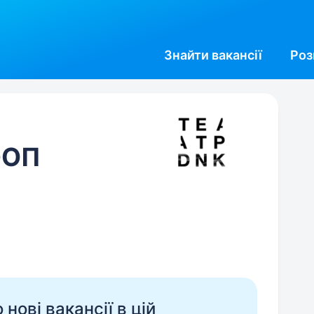
Знайти
вакансії
Роз
ФОП
нові вакансії в цій