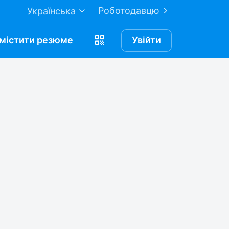
Роботодавцю
Українська
містити
резюме
Увійти