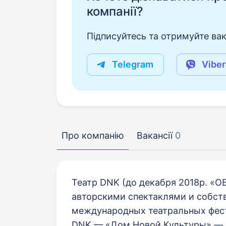
компанії?
Підписуйтесь та отримуйте вакан
Telegram
Viber
Про компанію
Вакансії
0
Театр DNK (до декабря 2018р. «ОБ
авторскими спектаклями и собст
международных театральных фест
DNK — «Дом Новой Культуры» — э