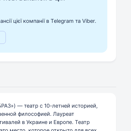
сії цієї компанії в Telegram та Viber.
РАЗ») — театр с 10-летней историей,
венной философией. Лауреат
ивалей в Украине и Европе. Театр
то место, которое открыто для всех