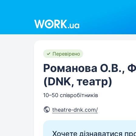
Work.ua
Перевірено
Романова О.В., 
(DNK, театр)
10–50 співробітників
theatre-dnk.com/
Хочете дізнаватися про 