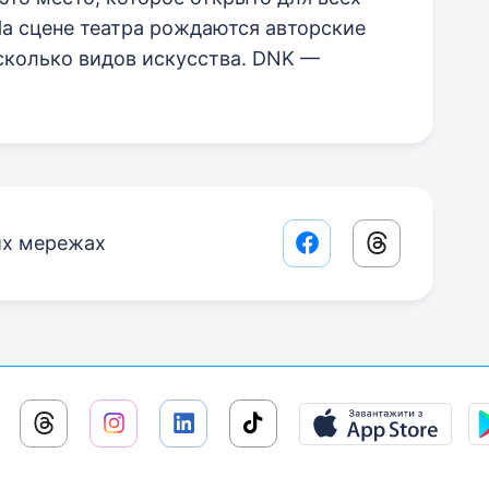
а сцене театра рождаются авторские
сколько видов искусства. DNK —
их мережах
Facebook share lin
Threads sha