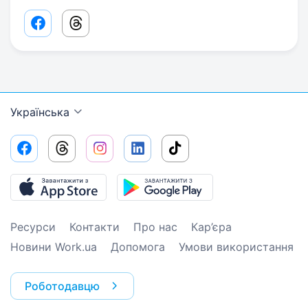
Facebook share link
Threads share link
Українська
Ресурси
Контакти
Про нас
Кар’єра
Новини Work.ua
Допомога
Умови використання
Роботодавцю