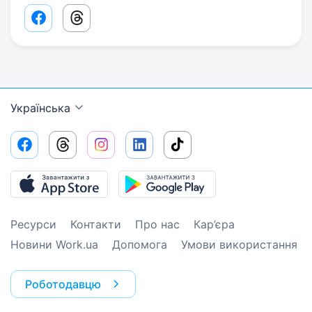
Facebook share link
Threads share link
Українська
Ресурси
Контакти
Про нас
Кар’єра
Новини Work.ua
Допомога
Умови використання
Роботодавцю