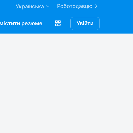
Роботодавцю
Українська
містити
резюме
Увійти