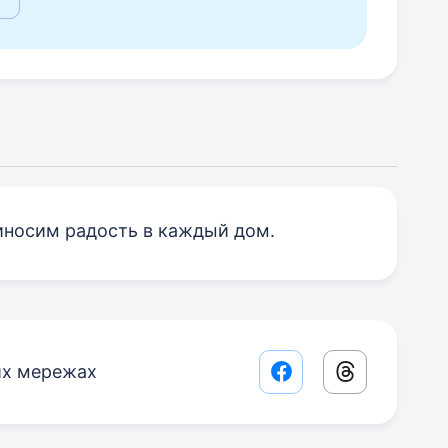
иносим радость в каждый дом.
их мережах
Facebook share lin
Threads sha