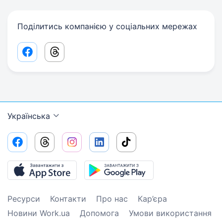
Поділитись компанією у соціальних мережах
Facebook share link
Threads share link
Українська
Ресурси
Контакти
Про нас
Кар’єра
Новини Work.ua
Допомога
Умови використання