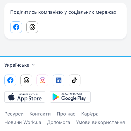
Поділитись компанією у соціальних мережах
Facebook share link
Threads share link
Українська
Ресурси
Контакти
Про нас
Кар’єра
Новини Work.ua
Допомога
Умови використання