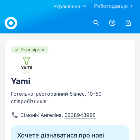
Роботодавцю
Українська
Work.ua
Перевірено
Yami
Готельно-ресторанний бізнес
, 10–50
співробітників
Сімонік Ангеліна
,
0638943998
Хочете дізнаватися про нові