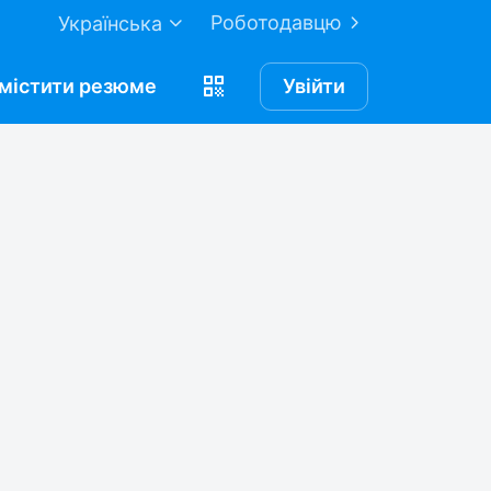
Роботодавцю
Українська
містити
резюме
Увійти