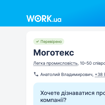
Work.ua
Перевірено
Моготекс
Легка промисловість
, 10–50 співр
Анатолий Владимирович
,
+38 
Хочете дізнаватися про 
компанії?