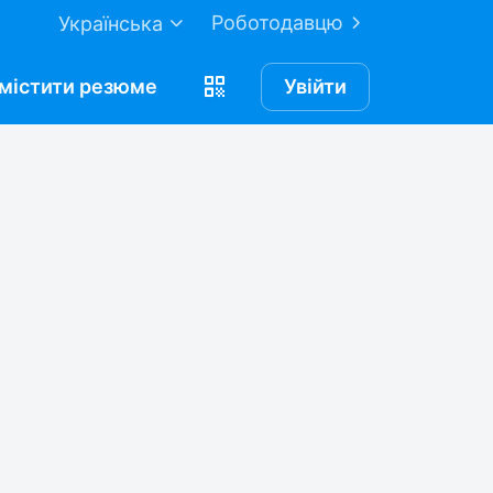
Роботодавцю
Українська
містити
резюме
Увійти