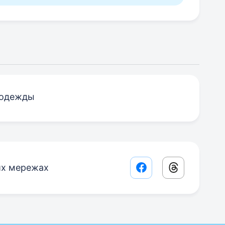
 одежды
их мережах
Facebook share lin
Threads sha