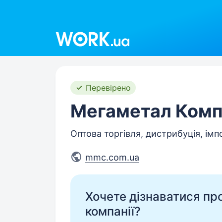
Work.ua
Перевірено
Мегаметал Комп
Оптова торгівля, дистрибуція, імп
mmc.com.ua
Хочете дізнаватися про 
компанії?