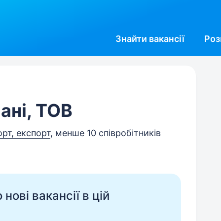
Знайти
вакансії
Роз
ані, ТОВ
орт, експорт
, менше 10 співробітників
нові вакансії в цій