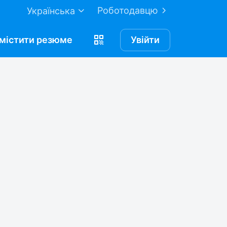
Роботодавцю
Українська
містити
резюме
Увійти