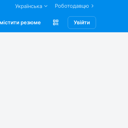
Роботодавцю
Українська
містити
резюме
Увійти