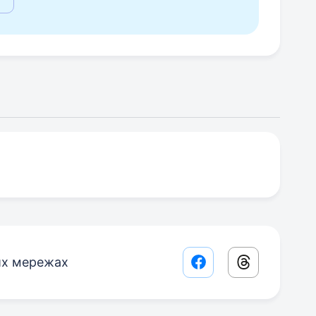
их мережах
Facebook share lin
Threads sha