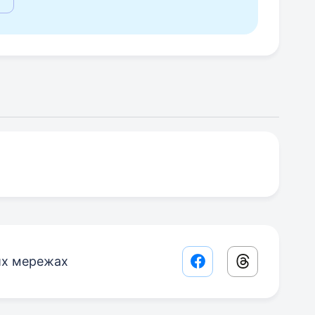
их мережах
Facebook share lin
Threads sha