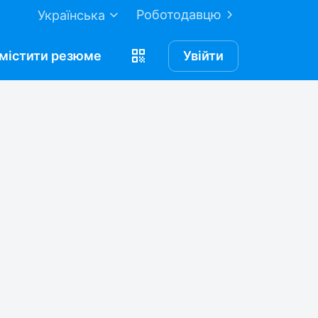
Роботодавцю
Українська
містити
резюме
Увійти