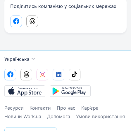
Поділитись компанією у соціальних мережах
Facebook share link
Threads share link
Українська
Ресурси
Контакти
Про нас
Кар’єра
Новини Work.ua
Допомога
Умови використання