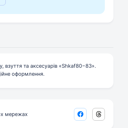
у, взуття та аксесуарів «Shkaf80−83».
ційне оформлення.
их мережах
Facebook share lin
Threads sha