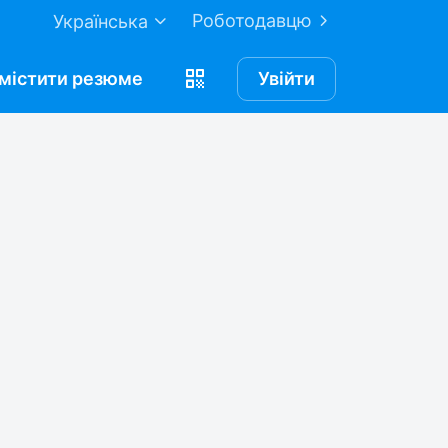
Роботодавцю
Українська
містити
резюме
Увійти