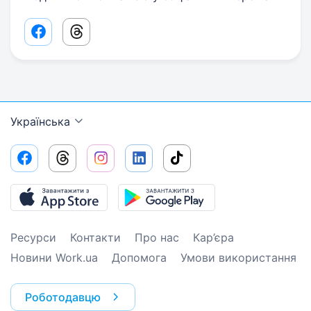
Facebook share link
Threads share link
Українська
Ресурси
Контакти
Про нас
Кар’єра
Новини Work.ua
Допомога
Умови використання
Роботодавцю