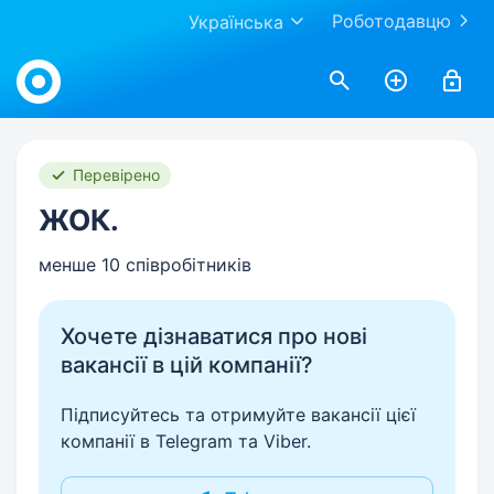
Роботодавцю
Українська
Work.ua
Перевірено
ЖОК.
менше 10 співробітників
Хочете дізнаватися про нові
вакансії в цій компанії?
Підписуйтесь та отримуйте вакансії цієї
компанії в Telegram та Viber.