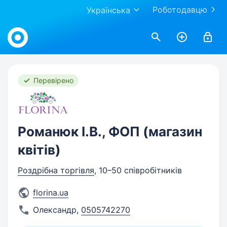
Роботодавцю
Українська
Work.ua
Перевірено
Романюк І.В., ФОП (магазин
квітів)
Роздрібна торгівля
, 10–50 співробітників
florina.ua
Олександр
,
0505742270