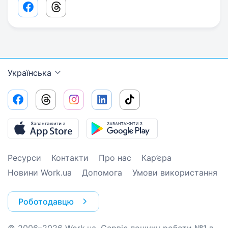
Facebook share link
Threads share link
Українська
Ресурси
Контакти
Про нас
Кар’єра
Новини Work.ua
Допомога
Умови використання
Роботодавцю