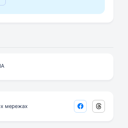
ША
их мережах
Facebook share lin
Threads sha