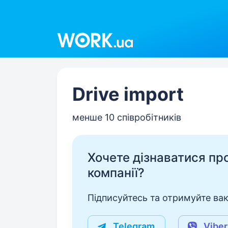
Work.ua
Drive import
менше 10 співробітників
Хочете дізнаватися про 
компанії?
Підписуйтесь та отримуйте вакан
Telegram
Viber