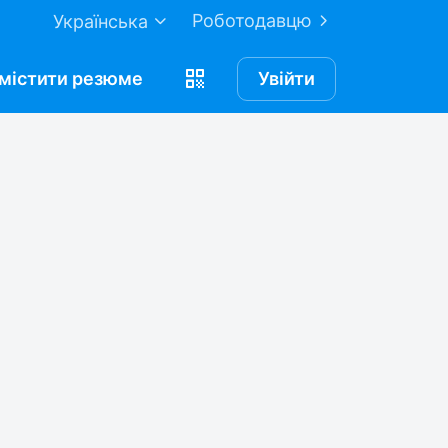
Роботодавцю
Українська
містити
резюме
Увійти