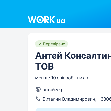
Work.ua
Перевірено
Антей Консалтин
ТОВ
менше 10 співробітників
антей.укр
Виталий Владимирович
,
+380