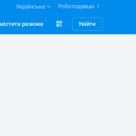
Роботодавцю
Українська
містити
резюме
Увійти