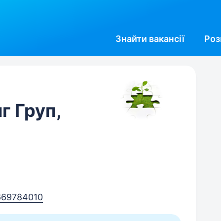
Знайти
вакансії
Роз
г Груп,
669784010