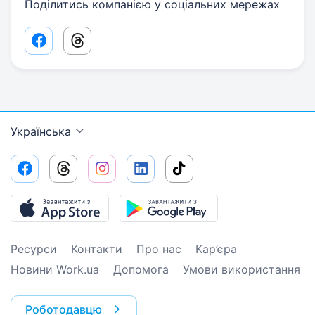
Поділитись компанією у соціальних мережах
Facebook share link
Threads share link
Українська
Ресурси
Контакти
Про нас
Кар’єра
Новини Work.ua
Допомога
Умови використання
Роботодавцю