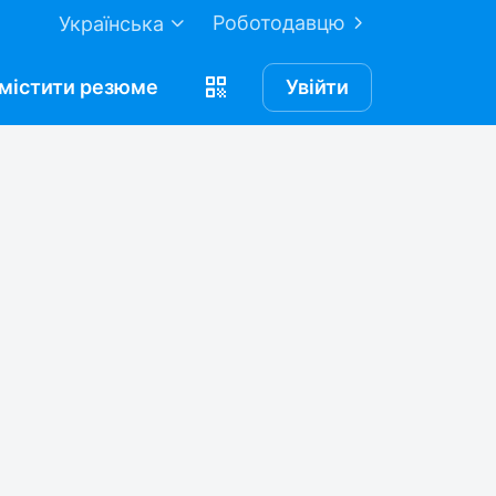
Роботодавцю
Українська
містити
резюме
Увійти