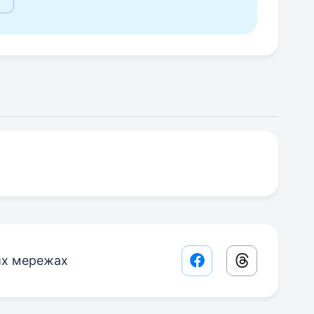
их мережах
Facebook share lin
Threads sha