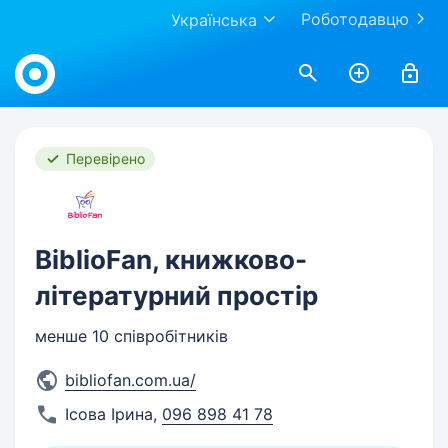
Роботодавцю
Українська
Work.ua
Перевірено
BiblioFan, книжково-
літературний простір
менше 10 співробітників
bibliofan.com.ua/
Ісова Ірина
,
096 898 41 78