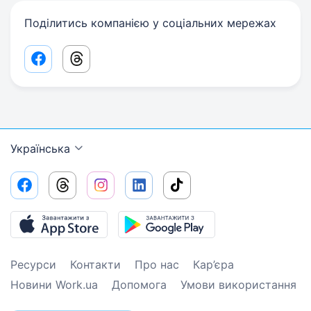
Поділитись компанією у соціальних мережах
Facebook share link
Threads share link
Українська
Ресурси
Контакти
Про нас
Кар’єра
Новини Work.ua
Допомога
Умови використання