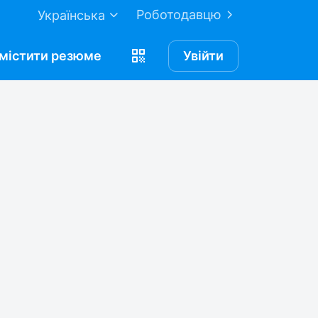
Роботодавцю
Українська
містити
резюме
Увійти