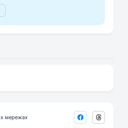
их мережах
Facebook share lin
Threads sha