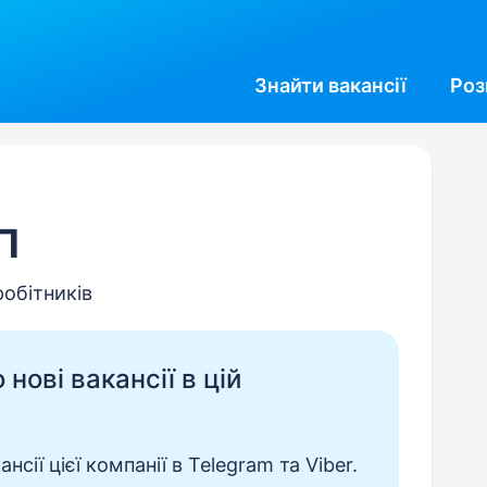
Знайти
вакансії
Роз
П
робітників
нові вакансії в цій
сії цієї компанії в Telegram та Viber.