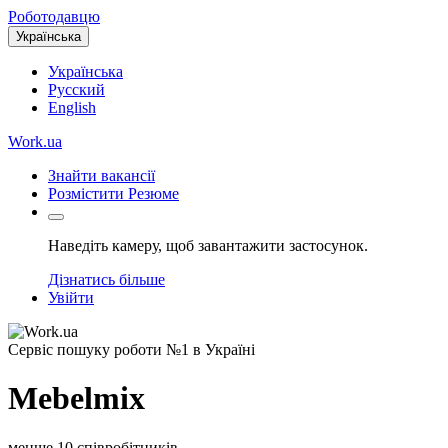
Роботодавцю
Українська
Українська
Русский
English
Work.ua
Знайти
вакансії
Розмістити
Резюме
Наведіть камеру, щоб завантажити застосунок.
Дізнатись більше
Увійти
Сервіс пошуку роботи №1 в Україні
Mebelmix
менше 10 співробітників