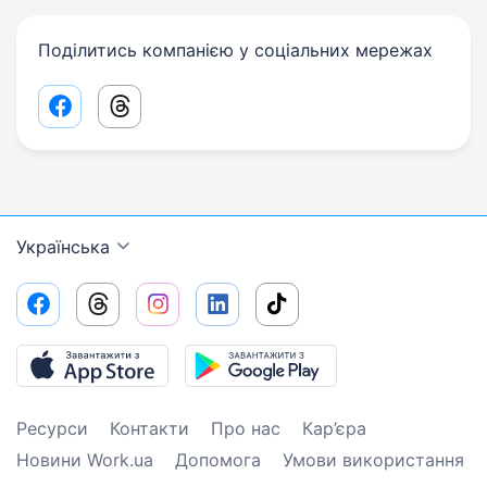
Поділитись компанією у соціальних мережах
Facebook share link
Threads share link
Українська
Ресурси
Контакти
Про нас
Кар’єра
Новини Work.ua
Допомога
Умови використання