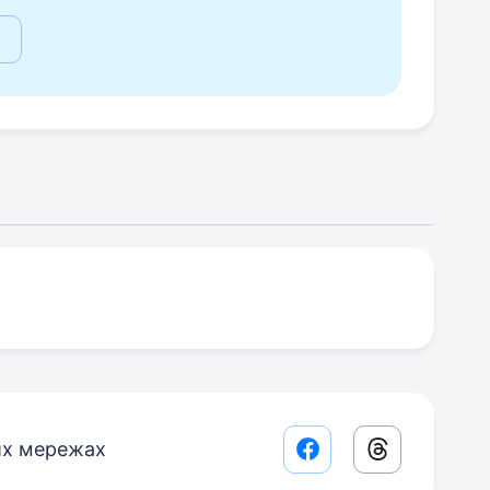
их мережах
Facebook share lin
Threads sha