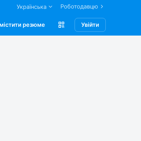
Роботодавцю
Українська
містити
резюме
Увійти