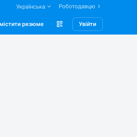
Роботодавцю
Українська
містити
резюме
Увійти