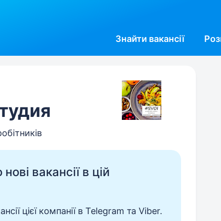
Знайти
вакансії
Роз
студия
робітників
нові вакансії в цій
сії цієї компанії в Telegram та Viber.