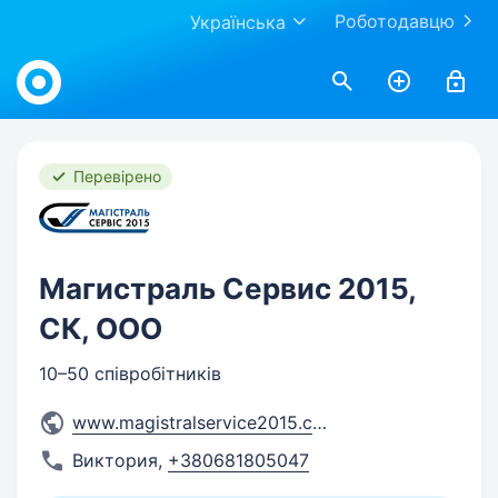
Роботодавцю
Українська
Work.ua
Перевірено
Магистраль Сервис 2015,
СК, ООО
10–50 співробітників
www.magistralservice2015.com
Виктория
,
+380681805047