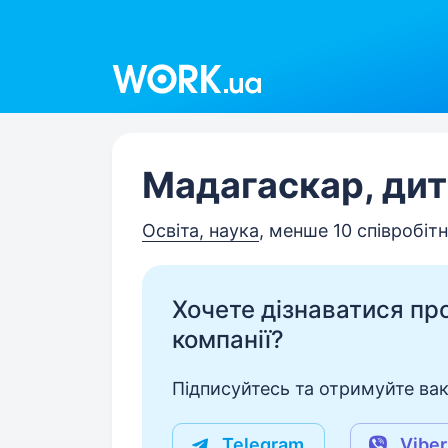
Work.ua
Мадагаскар, дит
Освіта, наука
, менше 10 співробітн
Хочете дізнаватися про 
компанії?
Підписуйтесь та отримуйте вакан
Telegram
Viber