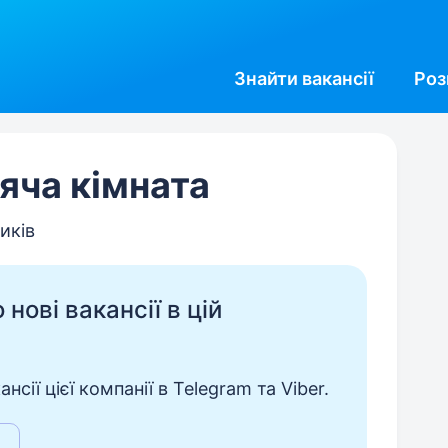
Знайти
вакансії
Роз
яча кімната
иків
нові вакансії в цій
сії цієї компанії в Telegram та Viber.