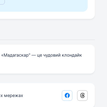
г «Мадагаскар" — це чудовий клондайк
их мережах
Facebook share lin
Threads sha