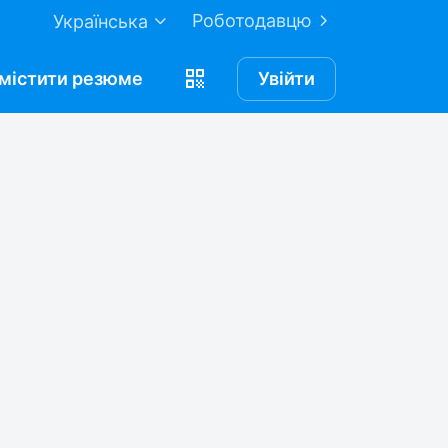
Роботодавцю
Українська
містити
резюме
Увійти