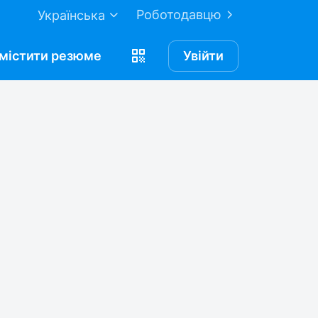
Роботодавцю
Українська
містити
резюме
Увійти