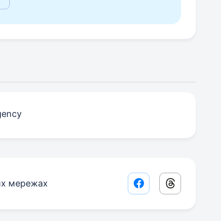
agency
их мережах
Facebook share lin
Threads sha