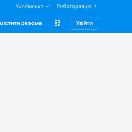
Роботодавцю
Українська
містити
резюме
Увійти