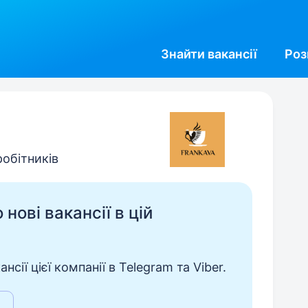
Знайти
вакансії
Роз
робітників
нові вакансії в цій
сії цієї компанії в Telegram та Viber.