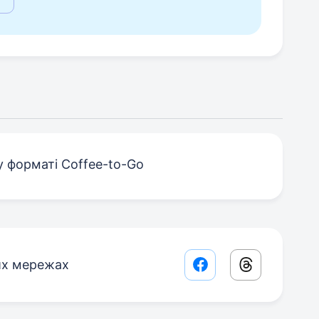
у форматі Coffee-to-Go
их мережах
Facebook share lin
Threads sha