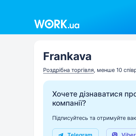
Work.ua
Frankava
Роздрібна торгівля
, менше 10 спів
Хочете дізнаватися про 
компанії?
Підписуйтесь та отримуйте вакан
Telegram
Viber