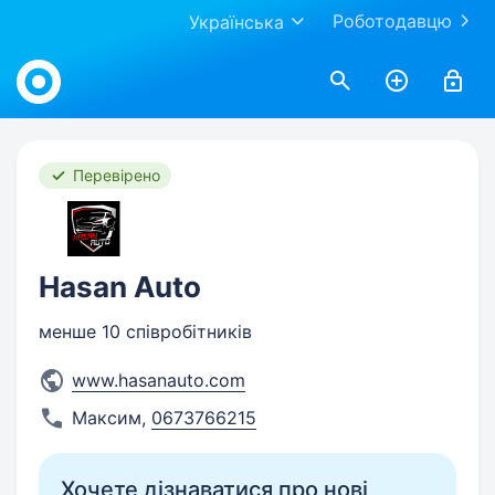
Роботодавцю
Українська
Work.ua
Перевірено
Hasan Auto
менше 10 співробітників
www.hasanauto.com
Максим
,
0673766215
Хочете дізнаватися про нові