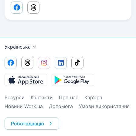
Facebook share link
Threads share link
Українська
Ресурси
Контакти
Про нас
Кар’єра
Новини Work.ua
Допомога
Умови використання
Роботодавцю