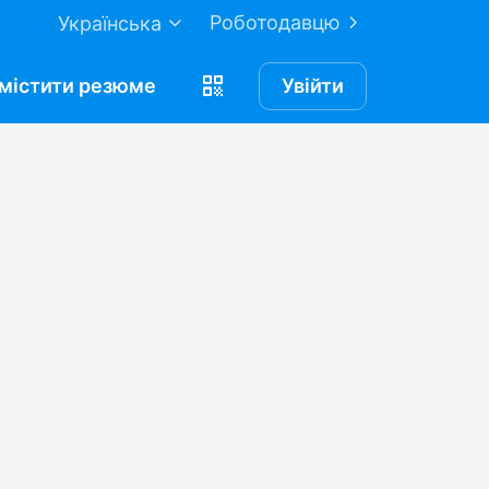
Роботодавцю
Українська
містити
резюме
Увійти