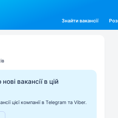
Знайти
вакансії
Роз
ів
нові вакансії в цій
сії цієї компанії в Telegram та Viber.