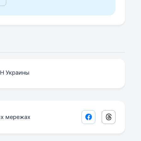
МН Украины
их мережах
Facebook share lin
Threads sha