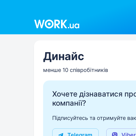
Work.ua
Динайс
менше 10 співробітників
Хочете дізнаватися про 
компанії?
Підписуйтесь та отримуйте вакан
Telegram
Viber