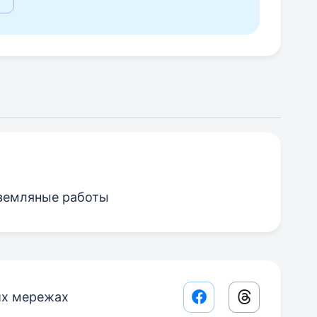
; земляные работы
их мережах
Facebook share lin
Threads sha