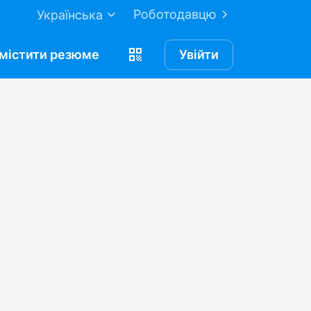
Роботодавцю
Українська
містити
резюме
Увійти