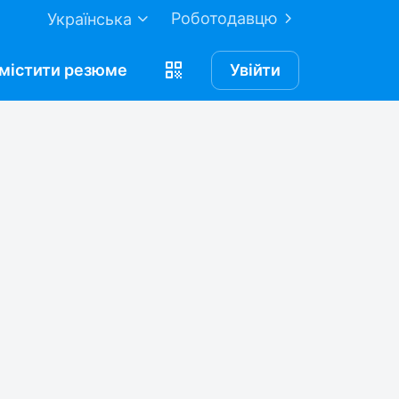
Роботодавцю
Українська
містити
резюме
Увійти