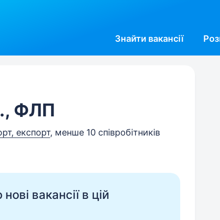
Знайти
вакансії
Роз
., ФЛП
орт, експорт
, менше 10 співробітників
нові вакансії в цій