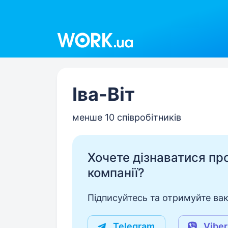
Work.ua
Іва-Віт
менше 10 співробітників
Хочете дізнаватися про 
компанії?
Підписуйтесь та отримуйте вакан
Telegram
Viber