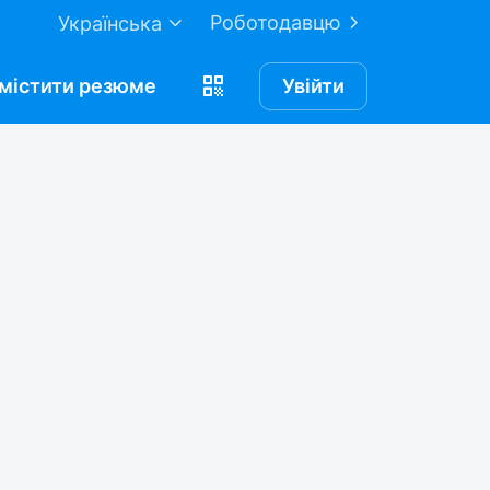
Роботодавцю
Українська
містити
резюме
Увійти