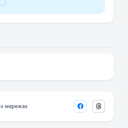
их мережах
Facebook share lin
Threads sha