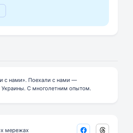
и с нами». Поехали с нами —
 Украины. С многолетним опытом.
их мережах
Facebook share lin
Threads sha