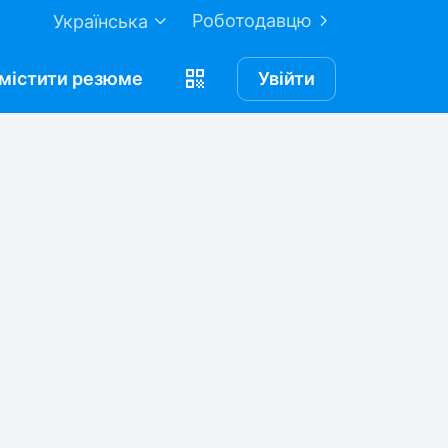
Роботодавцю
Українська
містити
резюме
Увійти