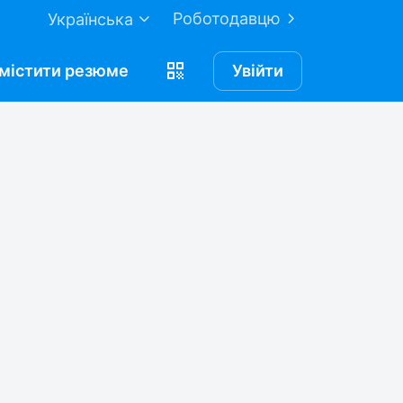
Роботодавцю
Українська
містити
резюме
Увійти