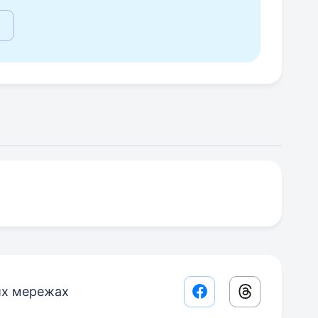
их мережах
Facebook share lin
Threads sha