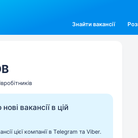
Знайти
вакансії
Роз
ОВ
івробітників
нові вакансії в цій
сії цієї компанії в Telegram та Viber.