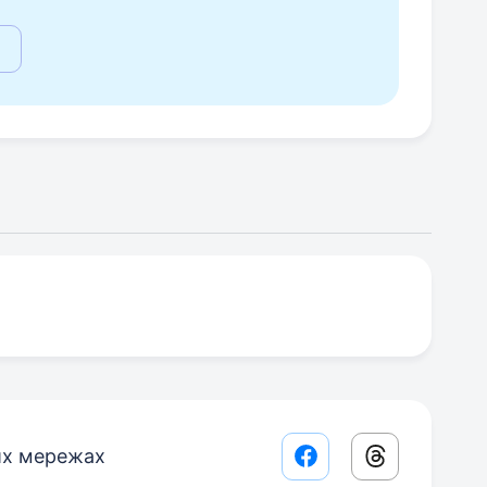
их мережах
Facebook share lin
Threads sha