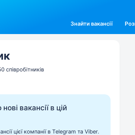
Знайти
вакансії
Роз
ик
50 співробітників
нові вакансії в цій
сії цієї компанії в Telegram та Viber.