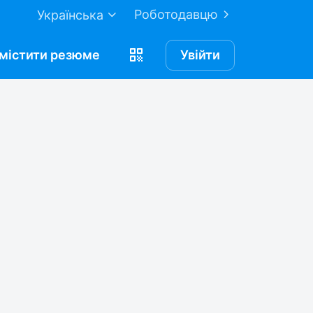
Роботодавцю
Українська
містити
резюме
Увійти